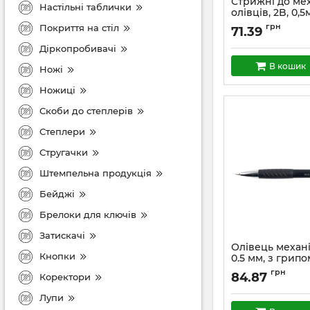
Стрижні до ме
Настільні таблички
олівців, 2B, 0,5
грн
Покриття на стіл
71.39
Діркопробивачі
В кошик
Ножі
Ножиці
Скоби до степлерів
Степлери
Стругачки
Штемпельна продукція
Бейджі
Брелоки для ключів
Затискачі
Олівець механі
Кнопки
0.5 мм, з грип
грн
84.87
Коректори
Лупи