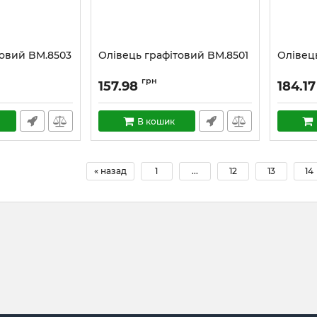
товий BM.8503
Олівець графітовий BM.8501
Олівец
грн
157.98
184.17
В кошик
« назад
1
...
12
13
14