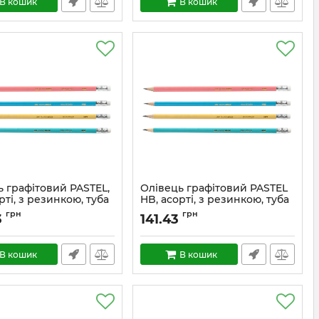
В кошик
В кошик
ь графітовий PASTEL,
Олівець графітовий PASTEL
рті, з резинкою, туба
HB, асорті, з резинкою, туба
- 100 шт.
грн
грн
3
141.43
В кошик
В кошик