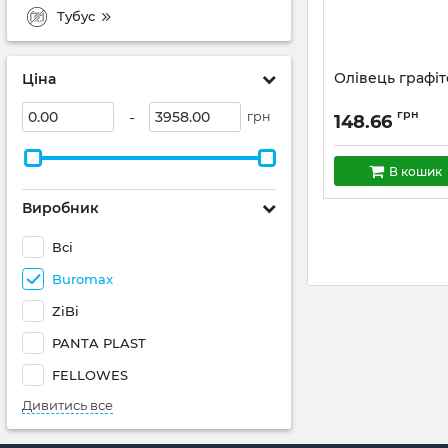
Тубус
Олівець графі
Ціна
-
грн
грн
148.66
В кошик
Виробник
Всі
Buromax
ZiBi
PANTA PLAST
FELLOWES
Дивитись все