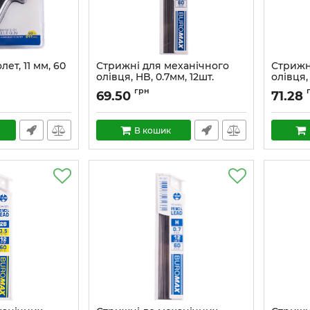
ет, 11 мм, 60
Стрижні для механічного
Стрижн
олівця, HB, 0.7мм, 12шт.
олівця,
грн
69.50
71.28
В кошик