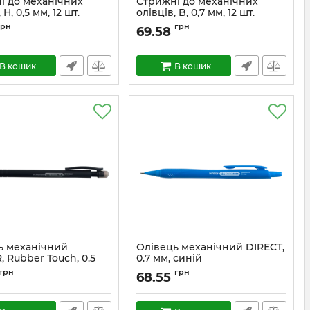
і до механічних
Стрижні до механічних
 H, 0,5 мм, 12 шт.
олівців, B, 0,7 мм, 12 шт.
грн
грн
69.58
В кошик
В кошик
ь механічний
Олівець механічний DIRECT,
 Rubber Touch, 0.5
0.7 мм, синій
рний
грн
грн
68.55