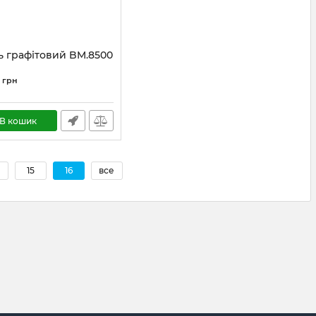
ь графітовий BM.8500
грн
В кошик
15
16
все