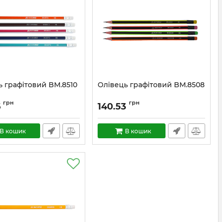
ь графітовий BM.8510
Олівець графітовий BM.8508
грн
грн
6
140.53
В кошик
В кошик