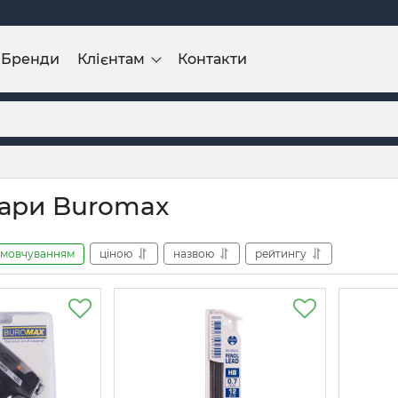
Бренди
Клієнтам
Контакти
ари Buromax
амовчуванням
ціною
назвою
рейтингу