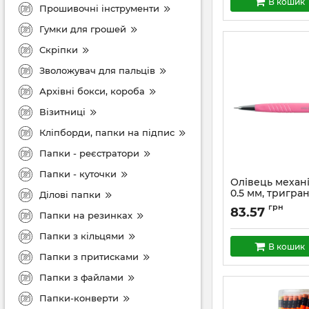
В кошик
Прошивочні інструменти
Гумки для грошей
Скріпки
Зволожувач для пальців
Архівні бокси, короба
Візитниці
Кліпборди, папки на підпис
Папки - реєстратори
Папки - куточки
Олівець механ
0.5 мм, тригра
Ділові папки
грн
83.57
Папки на резинках
Папки з кільцями
В кошик
Папки з притисками
Папки з файлами
Папки-конверти