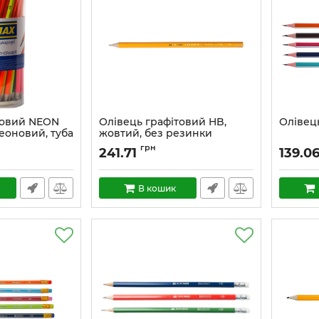
товий NEON
Олівець графітовий HB,
Олівец
неоновий, туба
жовтий, без резинки
грн
241.71
139.0
В кошик