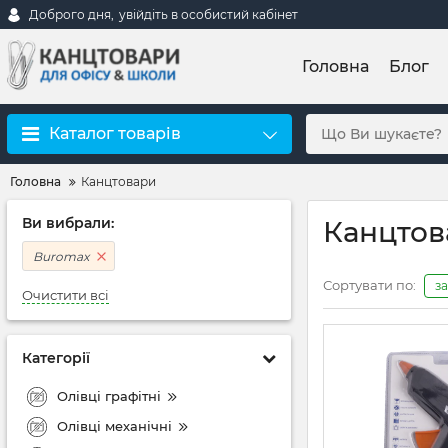
Доброго дня,
увійдіть в особистий кабінет
Головна
Блог
Каталог товарів
Головна
Канцтовари
Ви вибрали:
Канцтов
Buromax
Сортувати по:
з
Очистити всі
Категорії
Олівці графітні
Олівці механічні