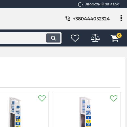
Зворотній зв'язок
+380444052324
0