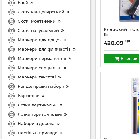
Клей
Скотч канцелярський
Скотч монтажний
Клейовий пістол
Скотч пакувальний
Вт
Маркери для дощок
грн
420.09
Маркери для фліпчартів
Маркери перманентні
В кошик
Маркери спеціальні
Маркери текстові
Канцелярські набори
Картотеки
Лотки вертикальні
Лотки горизонтальні
Набори з дерева
Настільні прилади