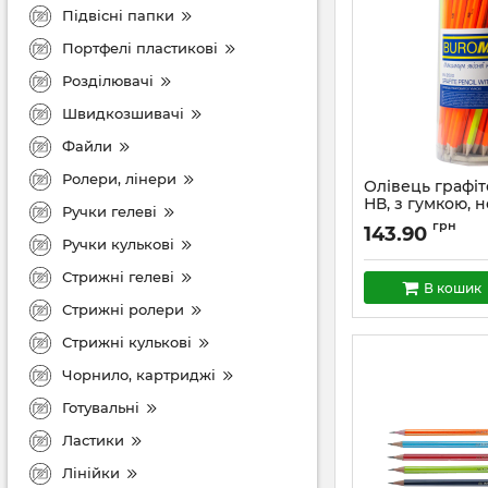
Підвісні папки
Портфелі пластикові
Розділювачі
Швидкозшивачі
Файли
Ролери, лінери
Олівець графі
НВ, з гумкою, 
Ручки гелеві
грн
143.90
Ручки кулькові
Стрижні гелеві
В кошик
Стрижні ролери
Стрижні кулькові
Чорнило, картриджі
Готувальні
Ластики
Лінійки