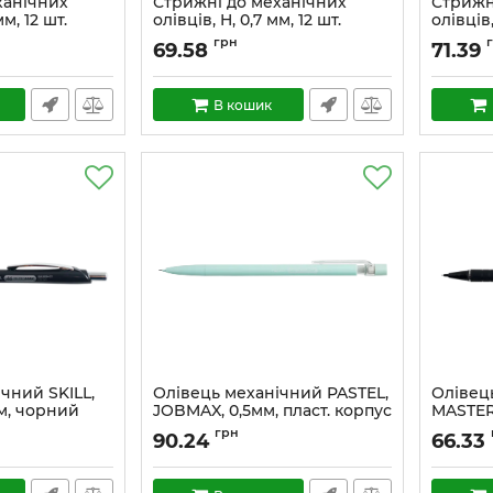
ханічних
Стрижні до механічних
Стрижн
мм, 12 шт.
олівців, H, 0,7 мм, 12 шт.
олівців,
грн
69.58
71.39
В кошик
чний SKILL,
Олівець механічний PASTEL,
Олівец
ом, чорний
JOBMAX, 0,5мм, пласт. корпус
MASTER,
мм, чо
грн
90.24
66.33