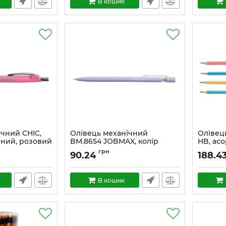
В кошик
ічний CHIC,
Олівець механічний
Олівец
нний, розовий
BM.8654 JOBMAX, колір
HB, асо
корпусу асорті
- 20 шт.
грн
90.24
188.4
В кошик