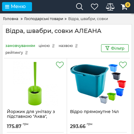
0
Меню
Головна
Господарські товари
Відра, швабри, совки
Відра, швабри, совки АЛЕАНА
замовчуванням
ціною
назвою
Фільтр
рейтингу
Йоржик для унітазу з
Відро прямокутне 14л
підставкою "Аква",
салатовий
грн
грн
175.87
293.66