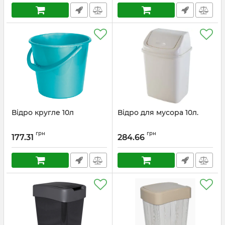
Відро кругле 10л
Відро для мусора 10л.
грн
грн
177.31
284.66