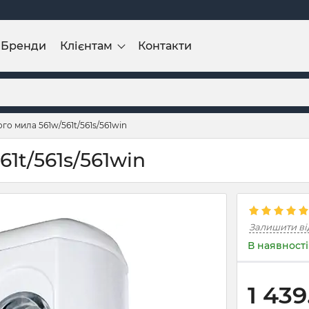
Бренди
Клієнтам
Контакти
го мила 561w/561t/561s/561win
1t/561s/561win
Залишити ві
В наявності
1 439