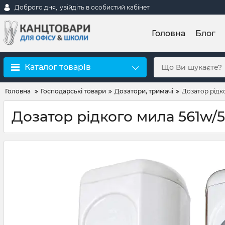
Доброго дня,
увійдіть в особистий кабінет
Головна
Блог
Каталог товарів
Головна
Господарські товари
Дозатори, тримачі
Дозатор рідко
Дозатор рідкого мила 561w/56