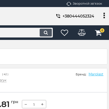
Зворотній зв'язок
+380444052324
0
Marplast
Бренд:
(
42
)
дгук
.81
грн
−
+