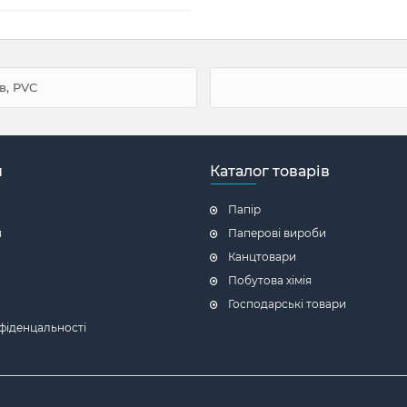
в, PVC
н
Каталог товарів
Папір
я
Паперові вироби
Канцтовари
Побутова хімія
Господарські товари
фіденцальності