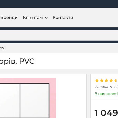
Бренди
Клієнтам
Контакти
 PVC
орів, PVC
Залишити ві
В наявності
1 049