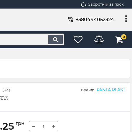
Зворотній зв'язок
+380444052324
0
PANTA PLAST
Бренд:
(
43
)
дгук
.25
грн
−
+