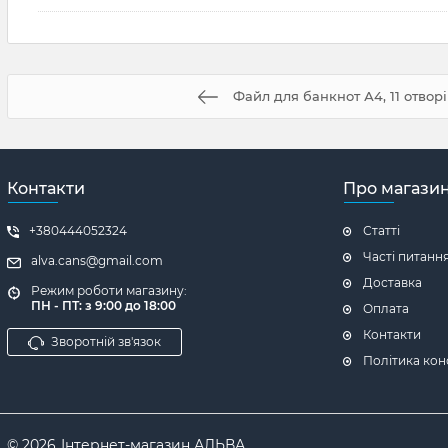
Файл для банкнот А4, 11 отворі
Контакти
Про магази
+380444052324
Статті
Часті питанн
alva.cans@gmail.com
Доставка
Режим роботи магазину:
ПН - ПТ: з 9:00 до 18:00
Оплата
Контакти
Зворотній зв'язок
Політика кон
© 2026
Інтернет-магазин АЛЬВА