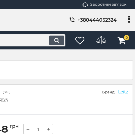
Зворотній зв'язок
+380444052324
0
Leitz
Бренд:
(
70
)
дгук
48
грн
−
+