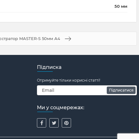
50 мм
єстратор MASTER-S 50мм А4
Підписка
Отримуйте тільки корисні статті!
Підписатися
Ми у соцмережах: