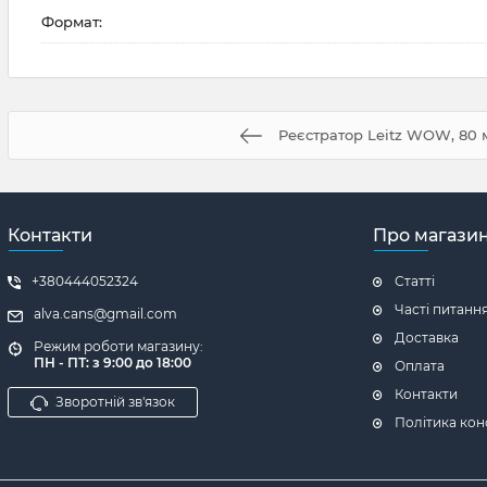
Формат:
Реєстратор Leitz WOW, 80 
Контакти
Про магази
+380444052324
Статті
Часті питанн
alva.cans@gmail.com
Доставка
Режим роботи магазину:
ПН - ПТ: з 9:00 до 18:00
Оплата
Контакти
Зворотній зв'язок
Політика кон