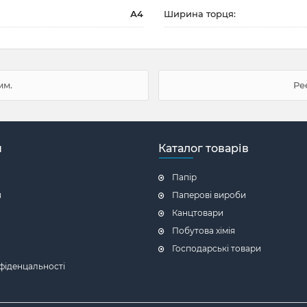
А4
Ширина торця:
мм.
Ре
н
Каталог товарів
Папір
я
Паперові вироби
Канцтовари
Побутова хімія
Господарські товари
фіденцальності