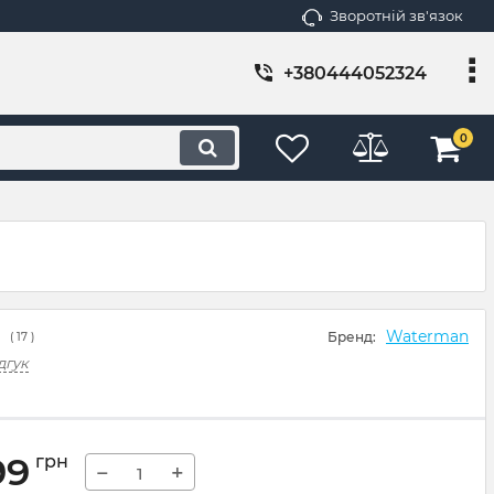
Зворотній зв'язок
+380444052324
0
Waterman
Бренд:
(
17
)
дгук
99
грн
−
+