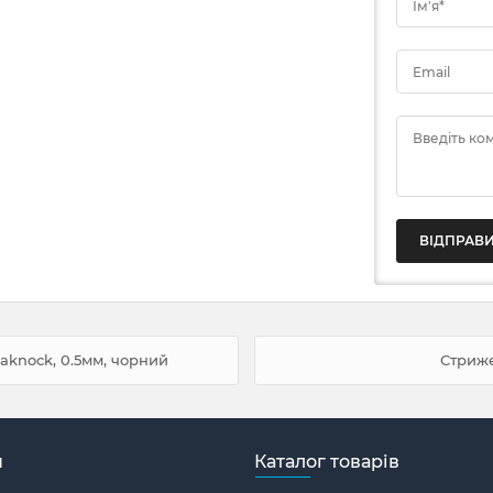
Ім'я*
Email
Введіть ко
aknock, 0.5мм, чорний
Стриже
н
Каталог товарів