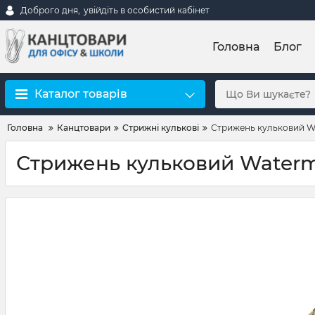
Доброго дня,
увійдіть в особистий кабінет
Головна
Блог
Каталог товарів
Головна
Канцтовари
Стрижні кулькові
Стрижень кульковий W
Стрижень кульковий Waterm