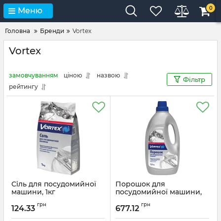
0
Меню
Головна
Бренди
Vortex
Vortex
замовчуванням
ціною
назвою
Фільтр
рейтингу
Сіль для посудомийної
Порошок для
машини, 1кг
посудомийної машини,
1,5 кг, картон
грн
грн
124.33
677.12