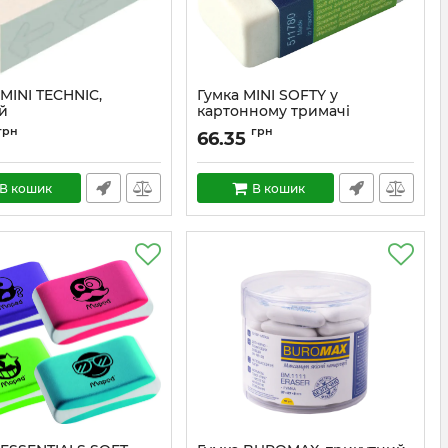
MINI TECHNIC,
Гумка MINI SOFTY у
й
картонному тримачі
грн
грн
66.35
В кошик
В кошик