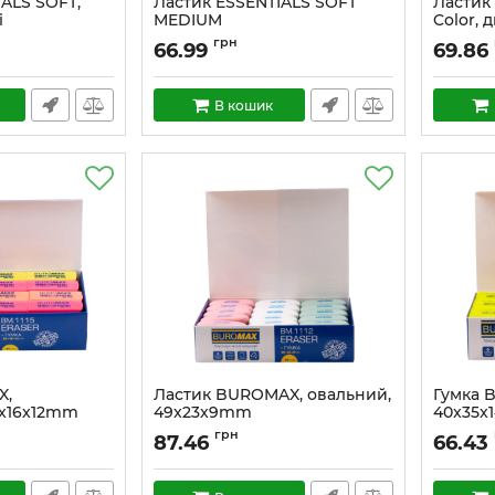
ALS SOFT,
Ластик ESSENTIALS SOFT
Ластик
і
MEDIUM
Color, 
грн
66.99
69.86
В кошик
X,
Ластик BUROMAX, овальний,
Гумка 
3x16x12mm
49x23x9mm
40x35
грн
87.46
66.43