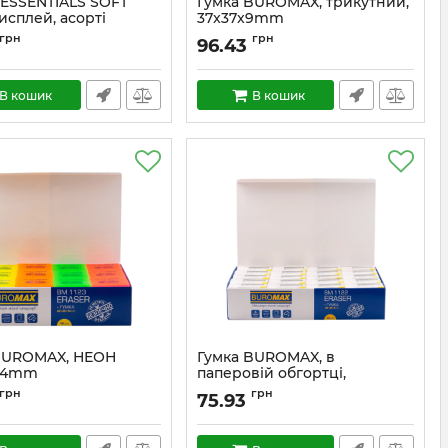
 ESSENTIALS SOFT
Гумка BUROMAX, трикутний,
дисплей, асорті
37x37x9mm
грн
грн
96.43
В кошик
В кошик
BUROMAX, НЕОН
Гумка BUROMAX, в
x14mm
паперовій обгортці,
50x23x9mm
грн
грн
75.93