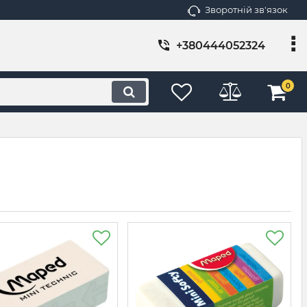
Зворотній зв'язок
+380444052324
0