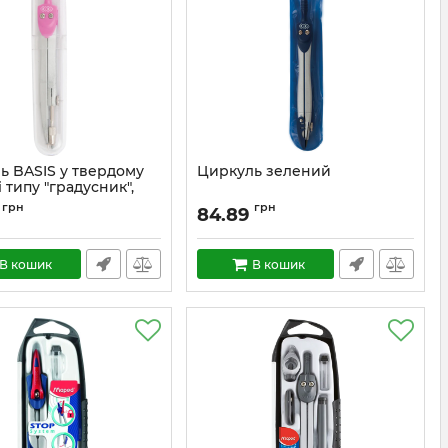
ь BASIS у твердому
Циркуль зелений
 типу "градусник",
, KIDS Line
грн
грн
84.89
В кошик
В кошик