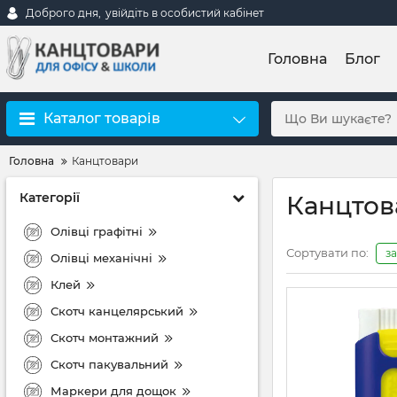
Доброго дня,
увійдіть в особистий кабінет
Головна
Блог
Каталог товарів
Головна
Канцтовари
Категорії
Канцтов
Олівці графітні
Сортувати по:
з
Олівці механічні
Клей
Скотч канцелярський
Скотч монтажний
Скотч пакувальний
Маркери для дощок