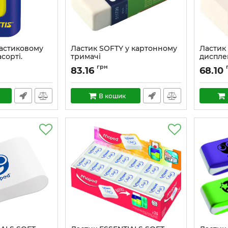
ластиковому
Ластик SOFTY у картонному
Ластик 
асорті.
тримачі
диспле
грн
83.16
68.10
В кошик