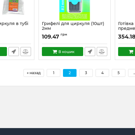
ркуля в тубі
Грифелі для циркуля (10шт)
Готівка
2мм
предмет
грн
109.47
354.1
В кошик
« назад
1
2
3
4
5
.