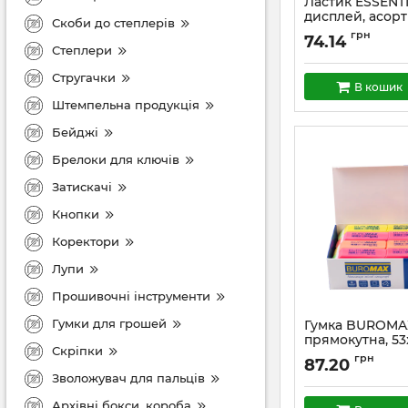
Ластик ESSENTI
дисплей, асорт
Скоби до степлерів
грн
74.14
Степлери
Стругачки
В кошик
Штемпельна продукція
Бейджі
Брелоки для ключів
Затискачі
Кнопки
Коректори
Лупи
Прошивочні інструменти
Гумки для грошей
Гумка BUROMA
прямокутна, 5
Скріпки
грн
87.20
Зволожувач для пальців
Архівні бокси, короба