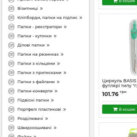
В кошик
Візитниці
Кліпборди, папки на підпис
Папки - реєстратори
Папки - куточки
Ділові папки
Папки на резинках
Папки з кільцями
Папки з притисками
Циркуль BASIS
Папки з файлами
футлярі типу "г
зелений, KIDS 
Папки-конверти
грн
101.76
Підвісні папки
Портфелі пластикові
В кошик
Розділювачі
Швидкозшивачі
Файли