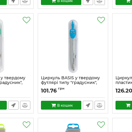
В кошик
 у твердому
Циркуль BASIS у твердому
Циркул
радусник",
футлярі типу "градусник",
пласти
Line
синій, KIDS Line
пеналі
грн
101.76
126.2
темно-с
В кошик