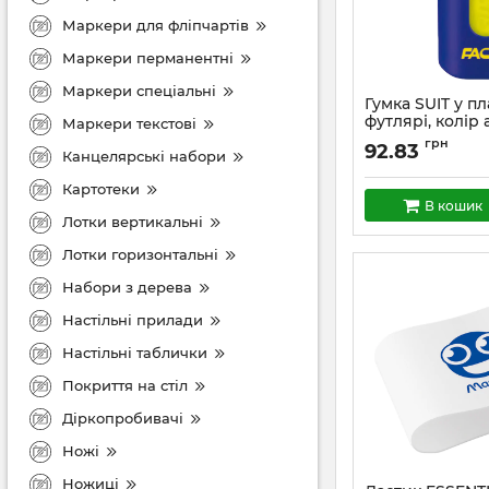
Маркери для фліпчартів
Маркери перманентні
Маркери спеціальні
Гумка SUIT у п
футлярі, колір 
Маркери текстові
грн
92.83
Канцелярські набори
Картотеки
В кошик
Лотки вертикальні
Лотки горизонтальні
Набори з дерева
Настільні прилади
Настільні таблички
Покриття на стіл
Діркопробивачі
Ножі
Ножиці