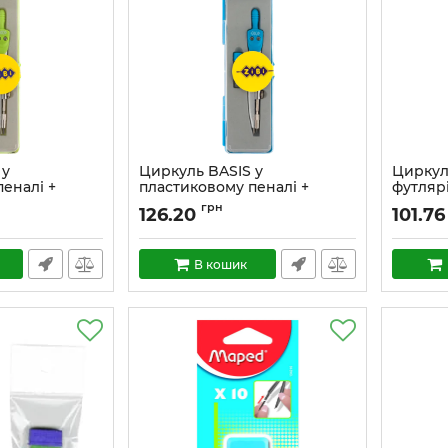
 у
Циркуль BASIS у
Циркул
еналі +
пластиковому пеналі +
футлярі
ель, зелений,
запасний грифель, синій,
розовий
грн
126.20
101.76
KIDS Line
В кошик