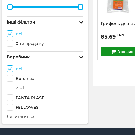
Інші фільтри
Грифель для ци
Всі
грн
85.69
Хіти продажу
В кошик
Виробник
Всі
Buromax
ZiBi
PANTA PLAST
FELLOWES
Дивитись все