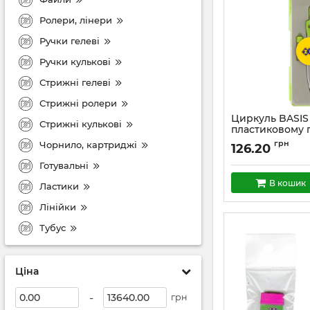
Ролери, лінери
Ручки гелеві
Ручки кулькові
Стрижні гелеві
Стрижні ролери
Циркуль BASIS
Стрижні кулькові
пластиковому п
запасний гриф
грн
Чорнило, картриджі
126.20
KIDS Line
Готувальні
В кошик
Ластики
Лінійки
Тубус
Ціна
-
грн